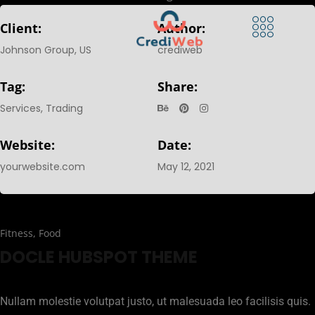
Client:
Author:
Johnson Group, US
crediweb
Tag:
Share:
Services
,
Trading
Website:
Date:
yourwebsite.com
May 12, 2021
Fitness
,
Food
DOCLE HUBSPOT THEME
Nullam molestie volutpat justo, ut malesuada leo facilisis quis.